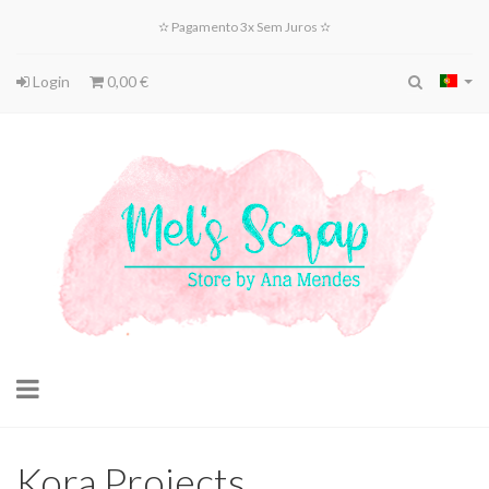
✫ Pagamento 3x Sem Juros ✫
Login
0,00 €
Toggle
navigation
Kora Projects