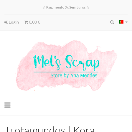
✫ Pagamento 3x Sem Juros ✫
Login
0,00 €
Toggle
navigation
Trotamundos | Kora