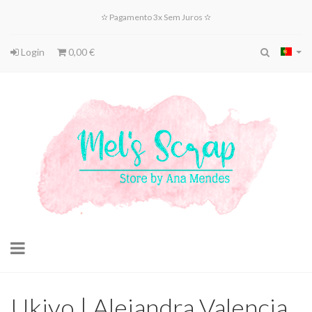
✫ Pagamento 3x Sem Juros ✫
Login
0,00 €
Toggle
navigation
Ukiyo | Alejandra Valencia