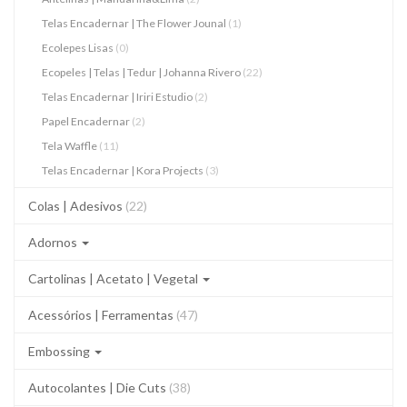
Telas Encadernar | The Flower Jounal
(1)
Ecolepes Lisas
(0)
Ecopeles | Telas | Tedur | Johanna Rivero
(22)
Telas Encadernar | Iriri Estudio
(2)
Papel Encadernar
(2)
Tela Waffle
(11)
Telas Encadernar | Kora Projects
(3)
Colas | Adesivos
(22)
Adornos
Cartolinas | Acetato | Vegetal
Acessórios | Ferramentas
(47)
Embossing
Autocolantes | Die Cuts
(38)