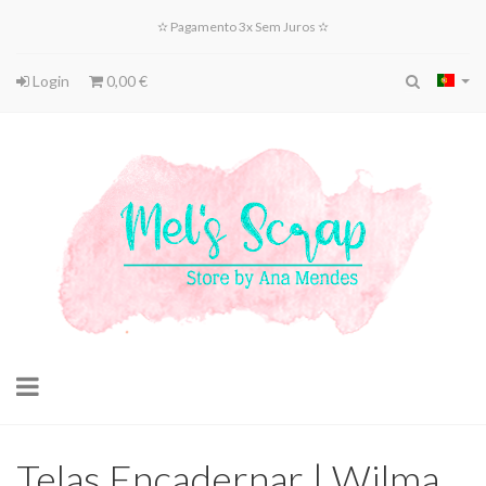
✫ Pagamento 3x Sem Juros ✫
Login
0,00 €
Toggle
navigation
Telas Encadernar | Wilma